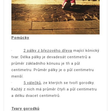
Pomůcky
·
2 pálky z březového dřeva
mající kónický
tvar. Délka pálky je devadesát centimetrů a
průměr základního kónusu je tři a půl
centimetru. Průměr pálky je o půl centimetru
menší.
·
5 válečků
, ze kterých se tvoří gorodky.
Každý z nich má průměr čtyři a půl centimetru
a délku dvacet centimetrů.
Tvary gorodků