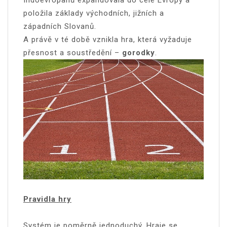
Indoevropanů expandovala do celé Evropy a
položila základy východních, jižních a
západních Slovanů.
A právě v té době vznikla hra, která vyžaduje
přesnost a soustředění –
gorodky
.
Pravidla hry
Systém je poměrně jednoduchý. Hraje se