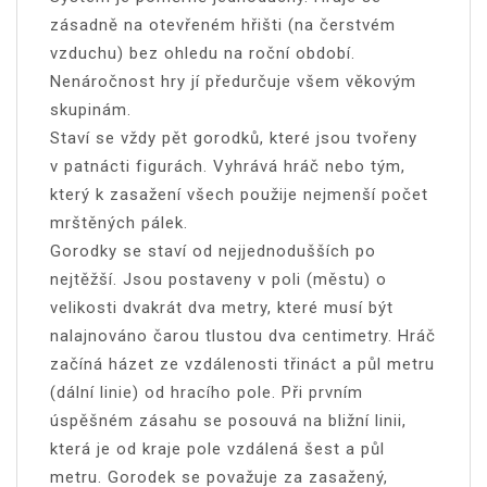
zásadně na otevřeném hřišti (na čerstvém
vzduchu) bez ohledu na roční období.
Nenáročnost hry jí předurčuje všem věkovým
skupinám.
Staví se vždy pět gorodků, které jsou tvořeny
v patnácti figurách. Vyhrává hráč nebo tým,
který k zasažení všech použije nejmenší počet
mrštěných pálek.
Gorodky se staví od nejjednodušších po
nejtěžší. Jsou postaveny v poli (městu) o
velikosti dvakrát dva metry, které musí být
nalajnováno čarou tlustou dva centimetry. Hráč
začíná házet ze vzdálenosti třináct a půl metru
(dální linie) od hracího pole. Při prvním
úspěšném zásahu se posouvá na bližní linii,
která je od kraje pole vzdálená šest a půl
metru. Gorodek se považuje za zasažený,