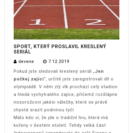
SPORT, KTERÝ PROSLAVIL KRESLENÝ
SERIÁL
devene
7.12.2019
Pokud jste sledovali kreslený seriál „
Jen
počkej zajíci
“, určitě jste zaregistrovali díl o
olympiádě. V něm zlý vlk prochází celý stadion
a hledá vychytralého zajíce, přičemž rozšlápne
nosorožcovi jakési válečky, které se právě
chystá srazit podivnou tyčí.
Málo kdo ví, že jde o tradiční hru, která má
kořeny v šestém století. Tehdy velká část