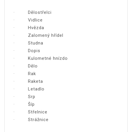
· Dělostřelci
· Vidlice
· Hvězda
· Zalomený hřídel
· Studna
· Dopis
· Kulometné hnízdo
· Dělo
· Rak
· Raketa
· Letadlo
· Srp
· Šíp
· Střelnice
· Strážnice