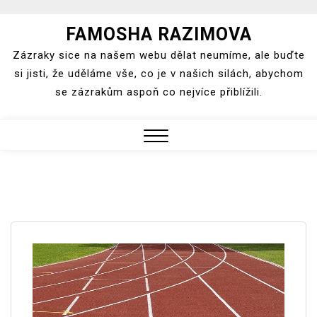
Skip
FAMOSHA RAZIMOVA
to
Zázraky sice na našem webu dělat neumíme, ale buďte
content
si jisti, že uděláme vše, co je v našich silách, abychom
se zázrakům aspoň co nejvíce přiblížili.
Close
Menu