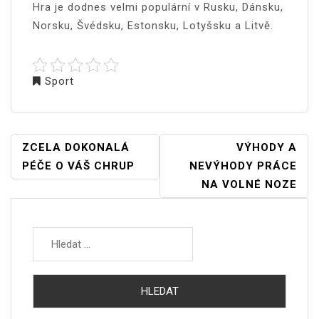
Hra je dodnes velmi populární v Rusku, Dánsku,
Norsku, Švédsku, Estonsku, Lotyšsku a Litvě.
Sport
NAVIGACE
ZCELA DOKONALÁ
VÝHODY A
PRO
PÉČE O VÁŠ CHRUP
NEVÝHODY PRÁCE
PŘÍSPĚVEK
NA VOLNÉ NOZE
Vyhledávání