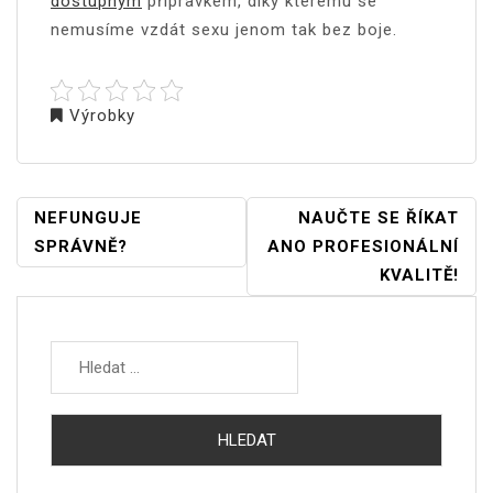
dostupným
přípravkem, díky kterému se
nemusíme vzdát sexu jenom tak bez boje.
Výrobky
NAVIGACE
NEFUNGUJE
NAUČTE SE ŘÍKAT
PRO
SPRÁVNĚ?
ANO PROFESIONÁLNÍ
PŘÍSPĚVEK
KVALITĚ!
Vyhledávání