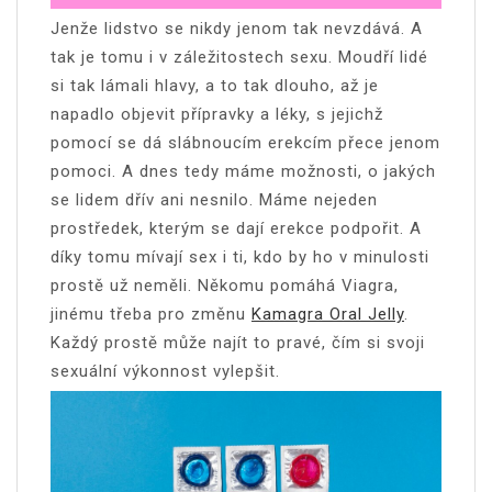
Jenže lidstvo se nikdy jenom tak nevzdává. A
tak je tomu i v záležitostech sexu. Moudří lidé
si tak lámali hlavy, a to tak dlouho, až je
napadlo objevit přípravky a léky, s jejichž
pomocí se dá slábnoucím erekcím přece jenom
pomoci. A dnes tedy máme možnosti, o jakých
se lidem dřív ani nesnilo. Máme nejeden
prostředek, kterým se dají erekce podpořit. A
díky tomu mívají sex i ti, kdo by ho v minulosti
prostě už neměli. Někomu pomáhá Viagra,
jinému třeba pro změnu
Kamagra Oral Jelly
.
Každý prostě může najít to pravé, čím si svoji
sexuální výkonnost vylepšit.