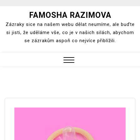
Skip
FAMOSHA RAZIMOVA
to
Zázraky sice na našem webu dělat neumíme, ale buďte
content
si jisti, že uděláme vše, co je v našich silách, abychom
se zázrakům aspoň co nejvíce přiblížili.
Close
Menu