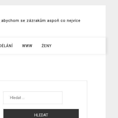
ch, abychom se zázrakům aspoň co nejvíce
DĚLÁNÍ
WWW
ŽENY
Vyhledávání