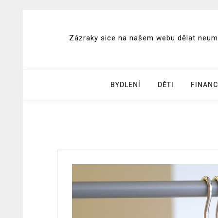
Skip
to
Zázraky sice na našem webu dělat neumím
content
BYDLENÍ
DĚTI
FINANC