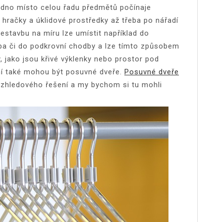
edno místo celou řadu předmětů počínaje
 hračky a úklidové prostředky až třeba po nářadí
Vestavbu na míru lze umístit například do
lepa či do podkrovní chodby a lze tímto způsobem
, jako jsou křivé výklenky nebo prostor pod
ní také mohou být posuvné dveře.
Posuvné dveře
vzhledového řešení a my bychom si tu mohli