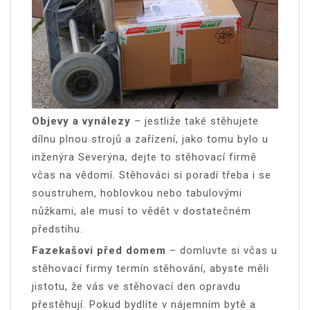
Objevy a vynálezy
– jestliže také stěhujete
dílnu plnou strojů a zařízení, jako tomu bylo u
inženýra Severýna, dejte to stěhovací firmě
včas na vědomí. Stěhováci si poradí třeba i se
soustruhem, hoblovkou nebo tabulovými
nůžkami, ale musí to vědět v dostatečném
předstihu.
Fazekašovi před domem
– domluvte si včas u
stěhovací firmy termín stěhování, abyste měli
jistotu, že vás ve stěhovací den opravdu
přestěhují. Pokud bydlíte v nájemním bytě a