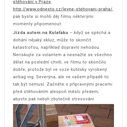
stěhování v Praze
http://www.odnesto.cz/levne-stehovani-praha/
,
pak byste si mohli děj filmu některými
momenty připomenout.
Jízda autem na Kulaťáku
– když se spěchá a
dohání nějaký skluz, může to skončit
katastrofou, například dopravní nehodou.
Neriskujte za volantem a nesnažte se všechno
dělat na poslední chvíli, ve filmu to skončilo
dobře, protože byl ve voze kutilsky vyrobený
airbag ing. Severýna, ale ve vašem případě to
tak být nemusí. Začněte s přípravnými pracemi
před stěhováním alespoň měsíc předem,
abyste pak nebyli zbytečně stresováni.