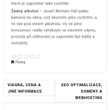
které je zapotřebí také roztřídit.
Žádný alkohol
– Josef Abrhám řídil palbu
kamenů do okna, což skončilo jeho rozbitím, a
to vše pod vlivem alkoholu. Vy se jeho
konzumaci raději vyhýbejte ve vlastním zájmu,
protože při stěhování je zapotřebí být bdělý a
ostražitý.
Firmy
NAVIGACE
VIAGRA, CENA A
SEO OPTIMALIZACE,
PRO
JINÉ INFORMACE.
DOMÉNY A
PŘÍSPĚVEK
WEBHOSTING