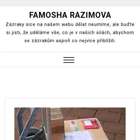
Skip
FAMOSHA RAZIMOVA
to
Zázraky sice na našem webu dělat neumíme, ale buďte
content
si jisti, že uděláme vše, co je v našich silách, abychom
se zázrakům aspoň co nejvíce přiblížili.
Close
Menu