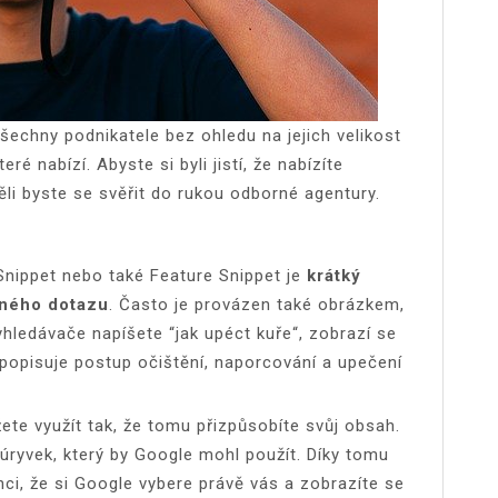
šechny podnikatele bez ohledu na jejich velikost
ré nabízí. Abyste si byli jistí, že nabízíte
měli byste se svěřit do rukou odborné agentury.
 Snippet nebo také Feature Snippet je
krátký
aného dotazu
. Často je provázen také obrázkem,
hledávače napíšete “jak upéct kuře“, zobrazí se
 popisuje postup očištění, naporcování a upečení
te využít tak, že tomu přizpůsobíte svůj obsah.
 úryvek, který by Google mohl použít. Díky tomu
i, že si Google vybere právě vás a zobrazíte se