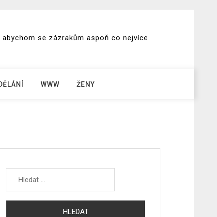
ch, abychom se zázrakům aspoň co nejvíce
DĚLÁNÍ
WWW
ŽENY
Vyhledávání