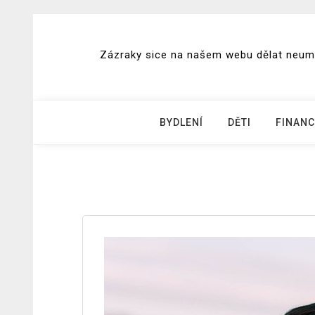
Skip
to
Zázraky sice na našem webu dělat neumím
content
BYDLENÍ
DĚTI
FINANC