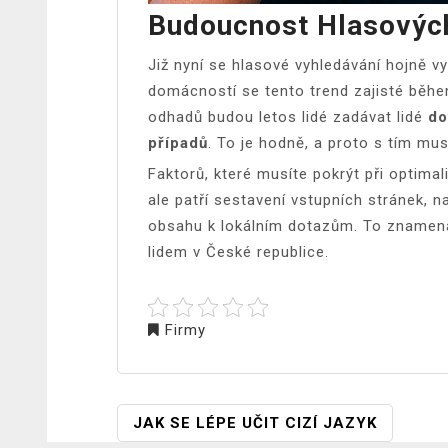
Budoucnost Hlasovýc
Již nyní se hlasové vyhledávání hojně v
domácností se tento trend zajisté během
odhadů budou letos lidé zadávat lidé
do
případů
. To je hodně, a proto s tím mus
Faktorů, které musíte pokrýt při optimali
ale patří sestavení vstupních stránek, 
obsahu k lokálním dotazům. To znamená
lidem v České republice.
Firmy
NAVIGACE
JAK SE LÉPE UČIT CIZÍ JAZYK