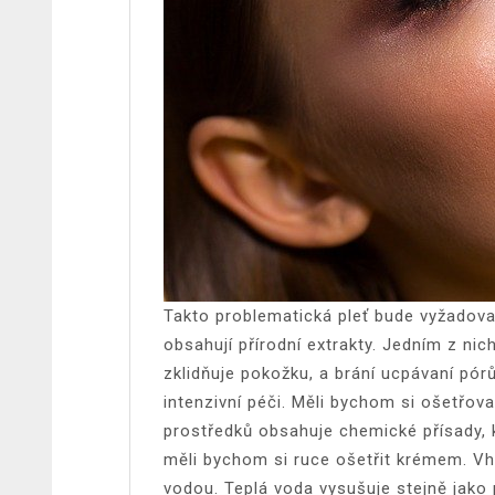
Takto problematická pleť bude vyžadovat
obsahují přírodní extrakty. Jedním z nic
zklidňuje pokožku, a brání ucpávaní pór
intenzivní péči. Měli bychom si ošetřov
prostředků obsahuje chemické přísady, kt
měli bychom si ruce ošetřit krémem. Vho
vodou. Teplá voda vysušuje stejně jako 