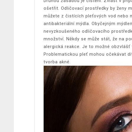
Druhou zásadou je čištění. Zvlášť v příp
ošetřit. Odličovací prostředky by ženy m
můžete z čistících pleťových vod nebo 
antibakteriální mýdla. Obyčejným mýdlem
nevyzkoušeného odličovacího prostředku
množství. Někdy se může stát, že na po
alergická reakce. Je to možné obzvlášť v
Problematickou pleť mohou očekávat dív
tvorba akné.