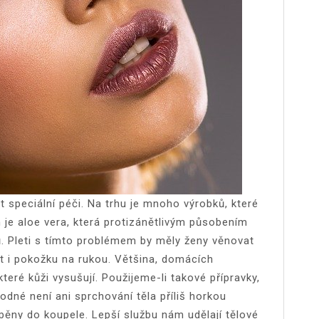
 speciální péči. Na trhu je mnoho výrobků, které
h je aloe vera, která protizánětlivým působením
ů. Pleti s tímto problémem by měly ženy věnovat
at i pokožku na rukou. Většina, domácích
eré kůži vysušují. Použijeme-li takové přípravky,
dné není ani sprchování těla příliš horkou
pěny do koupele. Lepší službu nám udělají tělové