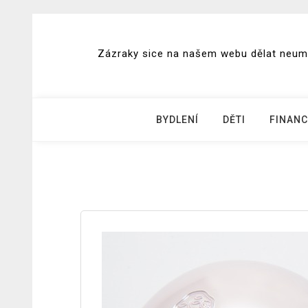
Skip
to
Zázraky sice na našem webu dělat neumím
content
BYDLENÍ
DĚTI
FINANC