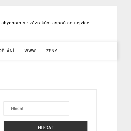
ch, abychom se zázrakům aspoň co nejvíce
DĚLÁNÍ
WWW
ŽENY
Vyhledávání