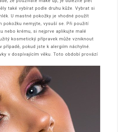
adě, že používáte make up, je důležité pleť
ěly také vybírat podle druhu kůže. Vybrat si
mlék. U mastné pokožky je vhodné použít
 pokožku nemyjte, vysuší se. Při použití
 nebo krému, si nejprve aplikujte malé
užitý kosmetický přípravek může vzniknout
 případě, pokud jste k alergiím náchylné.
ky v dospívajícím věku. Toto období provází