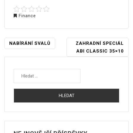
Finance
NAVIGACE
NABÍRÁNÍ SVALŮ
ZAHRADNÍ SPECIÁL
PRO
ABI CLASSIC 35×10
PŘÍSPĚVEK
Vyhledávání