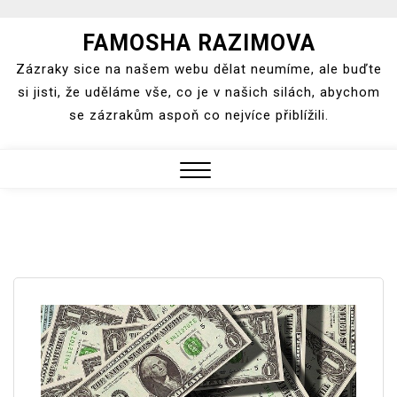
Skip
FAMOSHA RAZIMOVA
to
Zázraky sice na našem webu dělat neumíme, ale buďte
content
si jisti, že uděláme vše, co je v našich silách, abychom
se zázrakům aspoň co nejvíce přiblížili.
Close
Menu