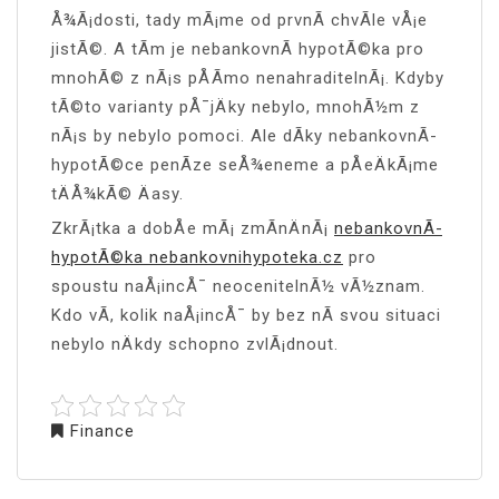
Å¾Ã¡dosti, tady mÃ¡me od prvnÃ­ chvÃ­le vÅ¡e
jistÃ©. A tÃ­m je nebankovnÃ­ hypotÃ©ka pro
mnohÃ© z nÃ¡s pÅÃ­mo nenahraditelnÃ¡. Kdyby
tÃ©to varianty pÅ¯jÄky nebylo, mnohÃ½m z
nÃ¡s by nebylo pomoci. Ale dÃ­ky nebankovnÃ­
hypotÃ©ce penÃ­ze seÅ¾eneme a pÅeÄkÃ¡me
tÄÅ¾kÃ© Äasy.
ZkrÃ¡tka a dobÅe mÃ¡ zmÃ­nÄnÃ¡
nebankovnÃ­
hypotÃ©ka nebankovnihypoteka.cz
pro
spoustu naÅ¡incÅ¯ neocenitelnÃ½ vÃ½znam.
Kdo vÃ­, kolik naÅ¡incÅ¯ by bez nÃ­ svou situaci
nebylo nÄkdy schopno zvlÃ¡dnout.
Finance