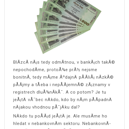
BlÃ­zcÃ­ nÃ¡s tedy odmÃ­tnou, v bankÃ¡ch takÃ©
nepochodÃ­me, protoÅ¾e prÃ½ nejsme
bonitnÃ­, tedy mÃ¡me ÃºdajnÄ pÅÃ­liÅ¡ nÃ­zkÃ©
pÅÃ­jmy a tÅeba i nepÅÃ­jemnÃ© zÃ¡znamy v
registrech dluÅ¾nÃ­kÅ¯. A co potom? Je tu
jeÅ¡tÄ vÅ¯bec nÄkdo, kdo by nÃ¡m pÅÃ­padnÄ
nÄjakou vhodnou pÅ¯jÄku dal?
NÄkdo tu poÅÃ¡d jeÅ¡tÄ je. Ale musÃ­me ho
hledat v nebankovnÃ­m sektoru. NebankovnÃ­