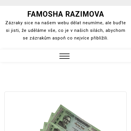
Skip
FAMOSHA RAZIMOVA
to
Zázraky sice na našem webu dělat neumíme, ale buďte
content
si jisti, že uděláme vše, co je v našich silách, abychom
se zázrakům aspoň co nejvíce přiblížili.
Close
Menu