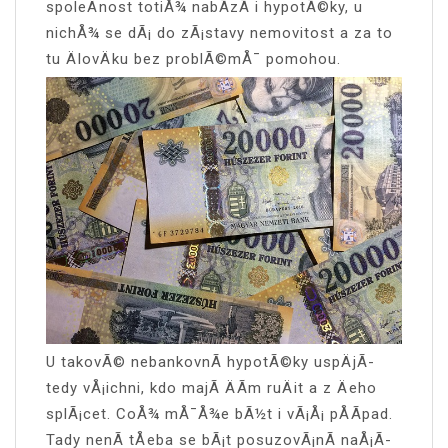
spoleÄnost totiÅ¾ nabÃ­zÃ­ i hypotÃ©ky, u
nichÅ¾ se dÃ¡ do zÃ¡stavy nemovitost a za to
tu ÄlovÄku bez problÃ©mÅ¯ pomohou.
U takovÃ© nebankovnÃ­ hypotÃ©ky uspÄjÃ­
tedy vÅ¡ichni, kdo majÃ­ ÄÃ­m ruÄit a z Äeho
splÃ¡cet. CoÅ¾ mÅ¯Å¾e bÃ½t i vÃ¡Å¡ pÅÃ­pad.
Tady nenÃ­ tÅeba se bÃ¡t posuzovÃ¡nÃ­ naÅ¡Ã­