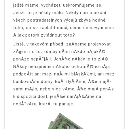
ještě máme, vycházet, uskromňujeme se.
Jenže to je někdy málo. Někdy i po osekání
všech postradatelných výdajů zbývá hodně
toho, co se zaplatit musí, čemu se nevyhneme.
A jak potom zvládnout toto?
Jistě, v takovém
případ
. zaÄneme projevovat
zÃ¡jem i o to, zda by nÃ¡m nÄkdo nÄjakÃ©
penÃ­ze nepÅ¯jÄil. JenÅ¾e nÄkdy je to zlÃ©.
NÄkdy nenajdeme nÄkoho ochotnÃ©ho nÃ¡s
podpoÅit ani mezi naÅ¡imi blÃ­zkÃ½mi, ani mezi
bankovnÃ­mi domy. BuÄ slyÅ¡Ã­me, Å¾e majÃ­
sami mÃ¡lo, nebo sice vÃ­me, Å¾e majÃ­ penÄz
k dispozici dost, jenÅ¾e narÃ¡Å¾Ã­me na
nedÅ¯vÄru, kterÃ¡ tu panuje.