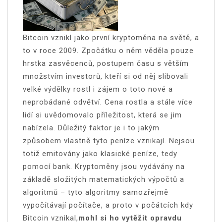
Bitcoin vznikl jako první kryptoměna na světě, a
to v roce 2009. Zpočátku o něm věděla pouze
hrstka zasvěcenců, postupem času s větším
množstvím investorů, kteří si od něj slibovali
velké výdělky rostl i zájem o toto nové a
neprobádané odvětví. Cena rostla a stále více
lidí si uvědomovalo příležitost, která se jim
nabízela. Důležitý faktor je i to jakým
způsobem vlastně tyto peníze vznikají. Nejsou
totiž emitovány jako klasické peníze, tedy
pomocí bank. Kryptoměny jsou vydávány na
základě složitých matematických výpočtů a
algoritmů – tyto algoritmy samozřejmě
vypočítávají počítače, a proto v počátcích kdy
Bitcoin vznikal,
mohl si ho vytěžit opravdu