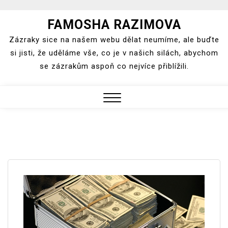
Skip
FAMOSHA RAZIMOVA
to
Zázraky sice na našem webu dělat neumíme, ale buďte
content
si jisti, že uděláme vše, co je v našich silách, abychom
se zázrakům aspoň co nejvíce přiblížili.
Close
Menu