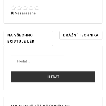
Nezařazené
NAVIGACE
NA VŠECHNO
DRÁŽNÍ TECHNIKA
PRO
EXISTUJE LÉK
PŘÍSPĚVEK
Vyhledávání