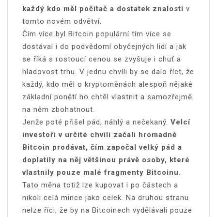
každý kdo měl počítač a dostatek znalostí
v
tomto novém odvětví.
Čím více byl Bitcoin populární tím více se
dostával i do podvědomí obyčejných lidí a jak
se říká s rostoucí cenou se zvyšuje i chuť a
hladovost trhu. V jednu chvíli by se dalo říct, že
každý, kdo měl o kryptoměnách alespoň nějaké
základní ponětí ho chtěl vlastnit a samozřejmě
na něm zbohatnout.
Jenže poté přišel pád, náhlý a nečekaný.
Velcí
investoři v určité chvíli začali hromadně
Bitcoin prodávat, čím započal velký pád a
doplatily na něj většinou právě osoby, které
vlastnily pouze malé fragmenty Bitcoinu.
Tato měna totiž lze kupovat i po částech a
nikoli celá mince jako celek. Na druhou stranu
nelze říci, že by na Bitcoinech vydělávali pouze