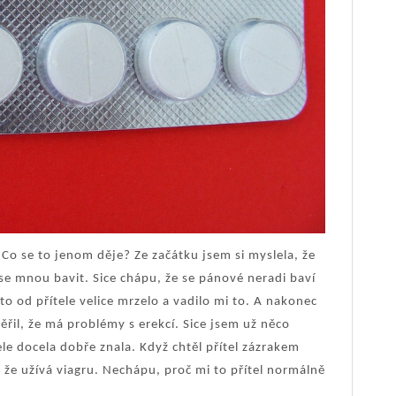
t. Co se to jenom děje? Ze začátku jsem si myslela, že
se mnou bavit. Sice chápu, že se pánové neradi baví
to od přítele velice mrzelo a vadilo mi to. A nakonec
věřil, že má problémy s erekcí. Sice jsem už něco
tele docela dobře znala. Když chtěl přítel zázrakem
l, že užívá viagru. Nechápu, proč mi to přítel normálně