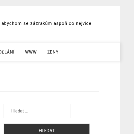
ch, abychom se zázrakům aspoň co nejvíce
DĚLÁNÍ
WWW
ŽENY
Vyhledávání