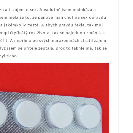
tratil zájem o sex. Absolutně jsem nedokázala
jsem měla za to, že pánové mají chuť na sex opravdu
a jakémkoliv místě. A abych pravdu řekla, tak můj
upl čtyřicátý rok života, tak se najednou změnil, a
ěřit. A nepřímo po svých narozeninách ztratil zájem
dyž jsem se přítele zeptala, proč to takhle má, tak se
yl ticho.