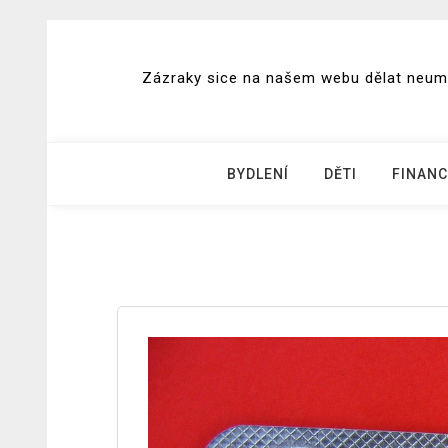
Skip
to
Zázraky sice na našem webu dělat neumím
content
BYDLENÍ
DĚTI
FINANC