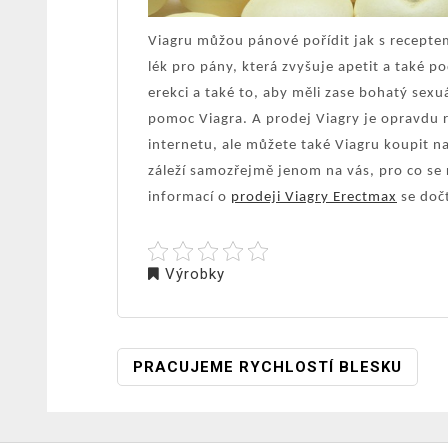
Viagru můžou pánové pořídit jak s recepte
lék pro pány, která zvyšuje apetit a také 
erekci a také to, aby měli zase bohatý sexu
pomoc Viagra. A prodej Viagry je opravdu r
internetu, ale můžete také Viagru koupit n
záleží samozřejmě jenom na vás, pro co se 
informací o
prodeji Viagry Erectmax
se doč
Výrobky
NAVIGACE
PRACUJEME RYCHLOSTÍ BLESKU
PRO
PŘÍSPĚVEK