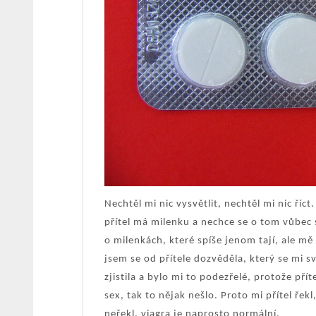
Nechtěl mi nic vysvětlit, nechtěl mi nic říc
přítel má milenku a nechce se o tom vůbec 
o milenkách, které spíše jenom tají, ale mě 
jsem se od přítele dozvěděla, který se mi s
zjistila a bylo mi to podezřelé, protože pří
sex, tak to nějak nešlo. Proto mi přítel řek
neřekl, viagra je naprosto normální.