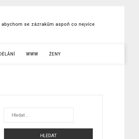
ch, abychom se zázrakům aspoň co nejvíce
DĚLÁNÍ
WWW
ŽENY
Vyhledávání