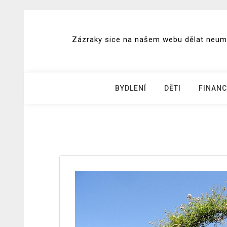
Skip
to
Zázraky sice na našem webu dělat neumím
content
BYDLENÍ
DĚTI
FINANC