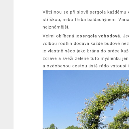
Většinou se při slově
pergola
každému vy
stříškou, nebo třeba baldachýnem. Varia
nejznámější.
Velmi oblíbená je
pergola vchodová.
Je
volbou rostlin dodává každé budově ne
je vlastně něco jako brána do srdce ka
zdravé a svěží zeleně tuto myšlenku jen 
a ozdobenou cestou jistě rádo vstoupí i