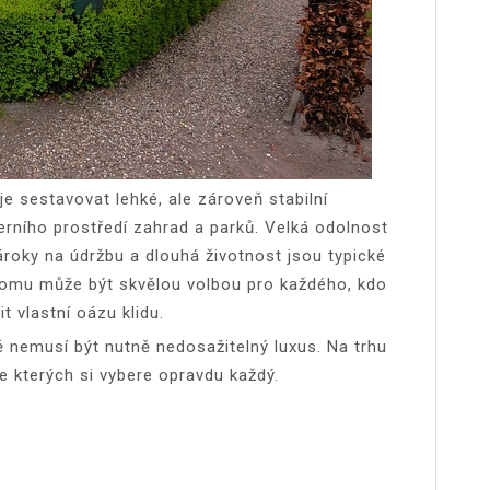
je sestavovat lehké, ale zároveň stabilní
erního prostředí zahrad a parků. Velká odolnost
ároky na údržbu a dlouhá životnost jsou typické
y tomu může být skvělou volbou pro každého, kdo
t vlastní oázu klidu.
dě nemusí být nutně nedosažitelný luxus. Na trhu
ze kterých si vybere opravdu každý.