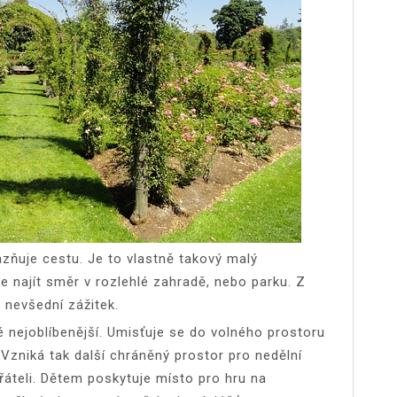
zňuje cestu. Je to vlastně takový malý
e najít směr v rozlehlé zahradě, nebo parku. Z
 nevšední zážitek.
té nejoblíbenější. Umisťuje se do volného prostoru
Vzniká tak další chráněný prostor pro nedělní
přáteli. Dětem poskytuje místo pro hru na