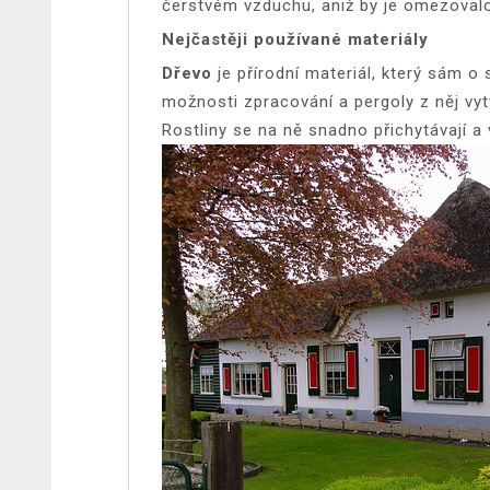
čerstvém vzduchu, aniž by je omezovalo 
Nejčastěji používané materiály
Dřevo
je přírodní materiál, který sám o
možnosti zpracování a pergoly z něj vy
Rostliny se na ně snadno přichytávají a