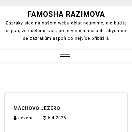
Skip
FAMOSHA RAZIMOVA
to
Zázraky sice na našem webu dělat neumíme, ale buďte
content
si jisti, že uděláme vše, co je v našich silách, abychom
se zázrakům aspoň co nejvíce přiblížili.
Close
Menu
MÁCHOVO JEZERO
devene
5.4.2025