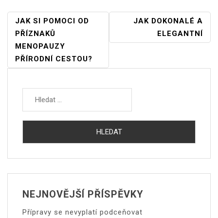
NAVIGACE
JAK SI POMOCI OD
JAK DOKONALÉ A
PRO
PŘÍZNAKŮ
ELEGANTNÍ
PŘÍSPĚVEK
MENOPAUZY
PŘÍRODNÍ CESTOU?
Vyhledávání
NEJNOVĚJŠÍ PŘÍSPĚVKY
Přípravy se nevyplatí podceňovat