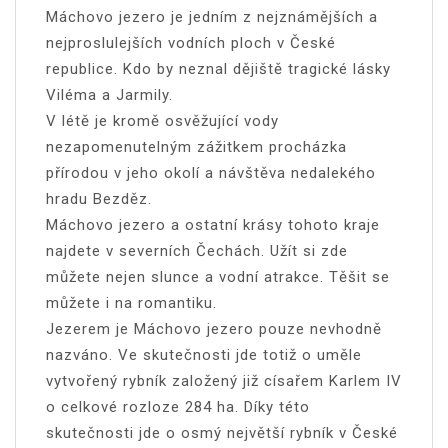
Máchovo jezero je jedním z nejznámějších a
nejproslulejších vodních ploch v České
republice. Kdo by neznal dějiště tragické lásky
Viléma a Jarmily.
V létě je kromě osvěžující vody
nezapomenutelným zážitkem procházka
přírodou v jeho okolí a návštěva nedalekého
hradu Bezděz.
Máchovo jezero a ostatní krásy tohoto kraje
najdete v severních Čechách. Užít si zde
můžete nejen slunce a vodní atrakce. Těšit se
můžete i na romantiku.
Jezerem je Máchovo jezero pouze nevhodně
nazváno. Ve skutečnosti jde totiž o uměle
vytvořený rybník založený již císařem Karlem IV
o celkové rozloze 284 ha. Díky této
skutečnosti jde o osmý největší rybník v České