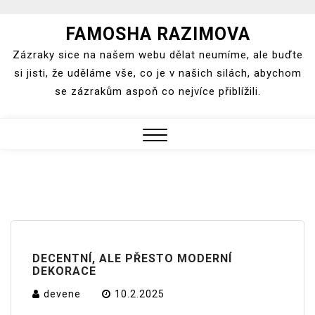
Skip
FAMOSHA RAZIMOVA
to
Zázraky sice na našem webu dělat neumíme, ale buďte
content
si jisti, že uděláme vše, co je v našich silách, abychom
se zázrakům aspoň co nejvíce přiblížili.
Close
Menu
DECENTNÍ, ALE PŘESTO MODERNÍ
DEKORACE
devene
10.2.2025