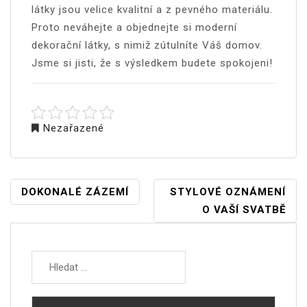
látky jsou velice kvalitní a z pevného materiálu.
Proto neváhejte a objednejte si moderní
dekorační látky, s nimiž zútulníte Váš domov.
Jsme si jisti, že s výsledkem budete spokojeni!
Nezařazené
NAVIGACE
DOKONALÉ ZÁZEMÍ
STYLOVÉ OZNÁMENÍ
PRO
O VAŠÍ SVATBĚ
PŘÍSPĚVEK
Vyhledávání