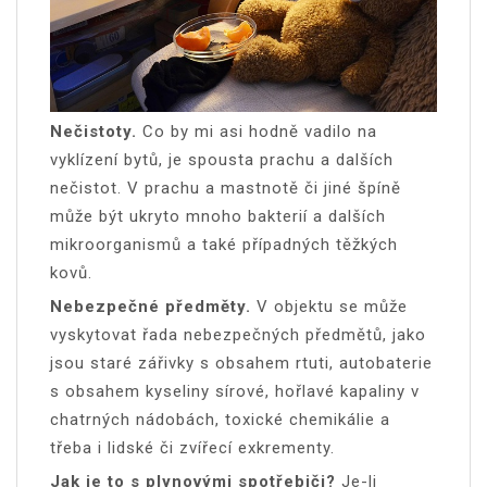
Nečistoty.
Co by mi asi hodně vadilo na
vyklízení bytů, je spousta prachu a dalších
nečistot. V prachu a mastnotě či jiné špíně
může být ukryto mnoho bakterií a dalších
mikroorganismů a také případných těžkých
kovů.
Nebezpečné předměty.
V objektu se může
vyskytovat řada nebezpečných předmětů, jako
jsou staré zářivky s obsahem rtuti, autobaterie
s obsahem kyseliny sírové, hořlavé kapaliny v
chatrných nádobách, toxické chemikálie a
třeba i lidské či zvířecí exkrementy.
Jak je to s plynovými spotřebiči?
Je-li