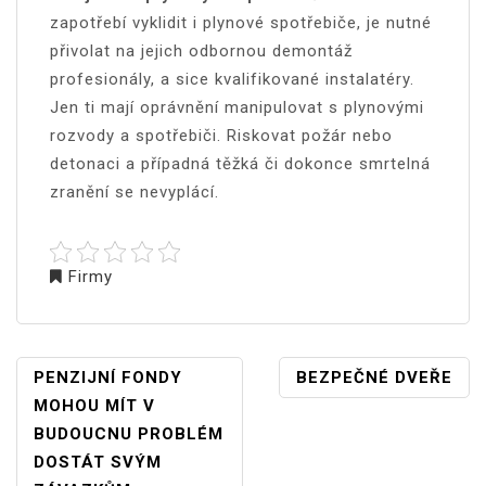
zapotřebí vyklidit i plynové spotřebiče, je nutné
přivolat na jejich odbornou demontáž
profesionály, a sice kvalifikované instalatéry.
Jen ti mají oprávnění manipulovat s plynovými
rozvody a spotřebiči. Riskovat požár nebo
detonaci a případná těžká či dokonce smrtelná
zranění se nevyplácí.
Firmy
NAVIGACE
PENZIJNÍ FONDY
BEZPEČNÉ DVEŘE
PRO
MOHOU MÍT V
PŘÍSPĚVEK
BUDOUCNU PROBLÉM
DOSTÁT SVÝM