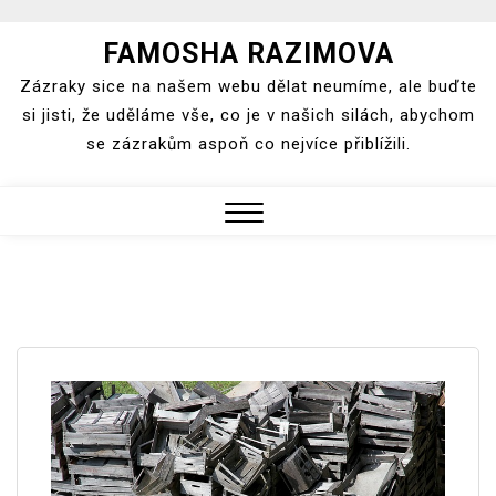
Skip
FAMOSHA RAZIMOVA
to
Zázraky sice na našem webu dělat neumíme, ale buďte
content
si jisti, že uděláme vše, co je v našich silách, abychom
se zázrakům aspoň co nejvíce přiblížili.
Close
Menu